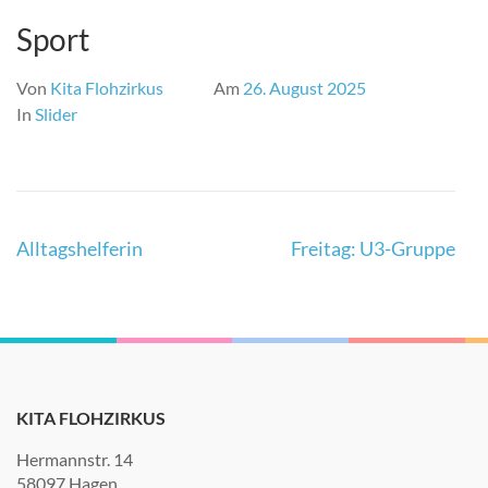
Sport
Von
Kita Flohzirkus
Am
26. August 2025
In
Slider
Beitragsnavigation
Alltagshelferin
Freitag: U3-Gruppe
KITA FLOHZIRKUS
Hermannstr. 14
58097 Hagen